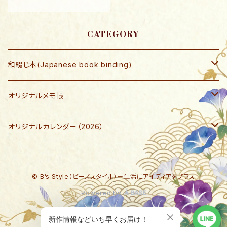
文字で表示遺します。絵柄と
カレンダー部分は、別のめく
りとなっているので、いつで
もご自分の状況を表示でき
CATEGORY
ます。 社内で行方不明にな
らない為にも、席を離れると
和綴じ本(Japanese book binding)
きにはぜひご活用ください。
通常価格￥1480です。
和綴じ本 レプリカ
オリジナルメモ帳
和綴じ本制作キット
ブロックメモ帳
オリジナルカレンダー（2026）
写楽ポストカード
『デスクサイン・ステータスカレンダー』
© B’s Style（ビーズスタイル）－生活にアイディアをプラス
『自分で作るアルバムカレンダー』
Powered by
『旬の食材 カレンダー』
ショップに質問する