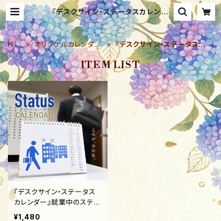
『デスクサイン・ステータスカレンダ
ー』 | B’s Style（ビーズスタイル）－
生活にアイディアをプラス
HO
オリジナルカレンダー
『デスクサイン・ステータスカ
ME
（2026）
レンダー』
ITEM LIST
『デスクサイン・ステータス
カレンダー』就業中のステー
タス（状況）を両面で絵柄と
¥1,480