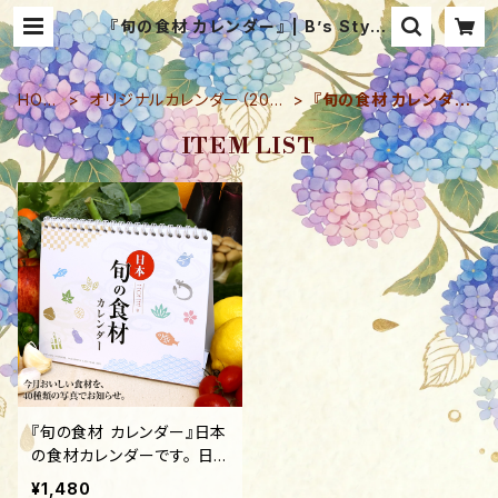
『旬の食材 カレンダー』 | B’s Style
（ビーズスタイル）－生活にアイディア
をプラス
HOM
オリジナルカレンダー（202
『旬の食材 カレンダ
E
6）
ー』
ITEM LIST
『旬の食材 カレンダー』日本
の食材カレンダーです。 日
本には四季があり、季節ごと
¥1,480