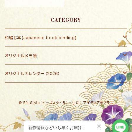
の美味しい食材があります。
しかし、今ではお店に行け
ば、季節を問わず食材が並
んでいます。食材の本当に美
CATEGORY
味しい『旬』を忘れてはいま
せんか？ 日本の食材の美味
和綴じ本(Japanese book binding)
しい旬の時期を思い出して
頂けるカレンダーです。 裏
には食材の豆知識も記載さ
和綴じ本 レプリカ
オリジナルメモ帳
れております。ぜひ楽しんで
ください。通常価格￥1480
です。
和綴じ本制作キット
ブロックメモ帳
オリジナルカレンダー（2026）
写楽ポストカード
『デスクサイン・ステータスカレンダー』
© B’s Style（ビーズスタイル）－生活にアイディアをプラス
『自分で作るアルバムカレンダー』
Powered by
『旬の食材 カレンダー』
ショップに質問する