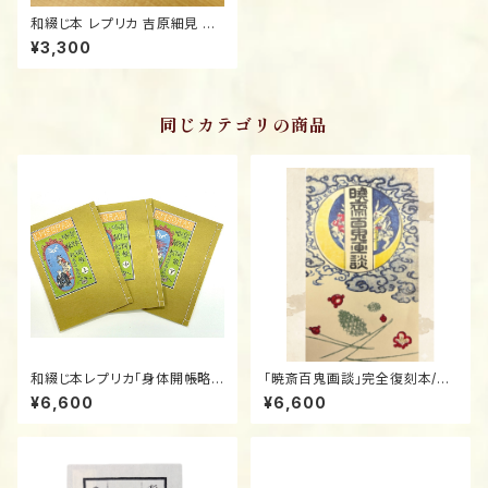
和綴じ本 レプリカ 吉原細見 籬
の花/Authentic Replica: "Yo
¥3,300
shiwara" Guidebook 1775 /
Magaki no Hana (Tradition
al Japanese Bound Book)
同じカテゴリの商品
和綴じ本レプリカ「身体開帳略
「暁斎百鬼画談」完全復刻本/Tr
縁起」上・中・下 意訳付き／The
aditional Japanese Bound
¥6,600
¥6,600
Household Buddha Tsutay
Book Replica: "Kyosai Hya
a Jūzaburō’s Final Kibyōsh
kki Gadan" / The 100 Dem
i
ons by Kyosai