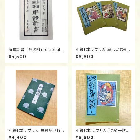
解体新書 序図/Traditional J
和綴じ本レプリカ「廓ばかむら費
apanese Bound Book (Wat
字盡」上・中・下巻/Traditional
¥5,500
¥6,600
oji) Replica: "Kaitai Shinsh
Japanese Bound Book (Wa
o" (Preface & Anatomical P
toji) Replica: "Sato no Bak
lates) 1774
amura Mudaji Zukushi" (3-
Volume Set)
和綴じ本レプリカ「無題記」/Tra
和綴じ本 レプリカ 『見徳一炊
ditional Japanese Bound B
夢』上中下/Traditional Japan
¥4,400
¥6,600
ook (Watoji) Replica: "Mud
ese Bound Book (Watoji) R