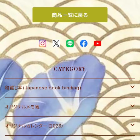
商品一覧に戻る
CATEGORY
和綴じ本(Japanese book binding)
和綴じ本 レプリカ
オリジナルメモ帳
和綴じ本制作キット
ブロックメモ帳
オリジナルカレンダー（2026）