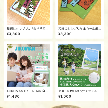
和綴じ本 レプリカ 『心学早染
和綴じ本 レプリカ 金々先生栄
草』/Traditional Japanese B
華夢/Authentic Replica: "Ki
¥3,300
¥3,300
ound Book (Watoji) Replic
nkin Sensei" 1775 / The Ve
a: "Shingaku Hayasomegu
ry First Japanese Manga
sa" 1790 / The Origin of A
(Watoji Bound)
nime Tropes
【JIKOMAN CALENDAR 自己
充実した休日の予定を立てるカ
満カレンダー プレゼント用ク
レンダー
¥1,480
¥1,000
ーポン】１冊無料でオリジナルカ
レンダーが作れる！