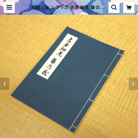
和綴じ本 レプリカ 吉原細見 籬の花/
Authentic Replica: "Yoshiwar
a" Guidebook 1775 / Magaki n
o Hana (Traditional Japanese
Bound Book) | B’s Style（ビーズ
スタイル）－生活にアイディアをプラ
ス