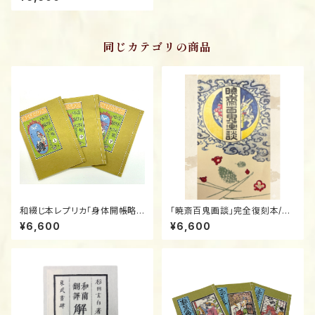
nbu Nido" 1788 / The Lege
ndary Banned Edo Comic
(Watoji)
同じカテゴリの商品
和綴じ本レプリカ「身体開帳略
「暁斎百鬼画談」完全復刻本/Tr
縁起」上・中・下 意訳付き／The
aditional Japanese Bound
¥6,600
¥6,600
Household Buddha Tsutay
Book Replica: "Kyosai Hya
a Jūzaburō’s Final Kibyōsh
kki Gadan" / The 100 Dem
i
ons by Kyosai