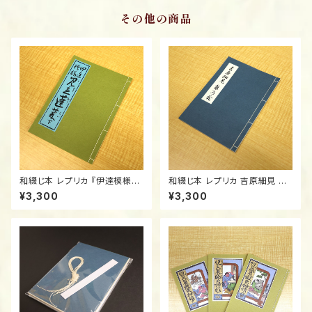
その他の商品
和綴じ本 レプリカ 『伊達模様見
和綴じ本 レプリカ 吉原細見 籬
立蓬莱』下/Authentic Replic
の花/Authentic Replica: "Yo
¥3,300
¥3,300
a: "Date Moyo Mitate Hora
shiwara" Guidebook 1775 /
i" (Vol. 2) / Written by Juza
Magaki no Hana (Tradition
buro Tsutaya
al Japanese Bound Book)