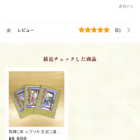
通報する
レビュー
(5)
最近チェックした商品
和綴じ本 レプリカ 文武二道万
石通/Authentic Replica: "Bu
¥6,600