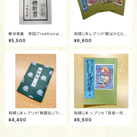
解体新書 序図/Traditional J
和綴じ本レプリカ「廓ばかむら費
apanese Bound Book (Wat
字盡」上・中・下巻/Traditional
¥5,500
¥6,600
oji) Replica: "Kaitai Shinsh
Japanese Bound Book (Wa
o" (Preface & Anatomical P
toji) Replica: "Sato no Bak
lates) 1774
amura Mudaji Zukushi" (3-
Volume Set)
和綴じ本レプリカ「無題記」/Tra
和綴じ本 レプリカ 『見徳一炊
ditional Japanese Bound B
夢』上中下/Traditional Japan
¥4,400
¥6,600
ook (Watoji) Replica: "Mud
ese Bound Book (Watoji) R
aiki" / Official Taiga Drama
eplica: "Miru ga Toku Issui
Merchandise
no Yume" (3-Volume Set)