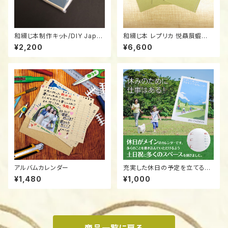
和綴じ本制作キット/DIY Japan
和綴じ本 レプリカ 悦贔屓蝦夷
ese Bookbinding Kit - All-i
押領/Traditional Japanese
¥2,200
¥6,600
n-One Set! (Blank Washi J
Bound Book (Watoji) Repli
ournal)
ca: "Yorokonbu Hiiki no Ez
o Oshi" 1788
アルバムカレンダー
充実した休日の予定を立てるカ
レンダー
¥1,480
¥1,000