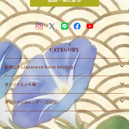
商品一覧に戻る
CATEGORY
和綴じ本(Japanese book binding)
和綴じ本 レプリカ
オリジナルメモ帳
和綴じ本制作キット
ブロックメモ帳
オリジナルカレンダー（2026）
写楽ポストカード
『デスクサイン・ステータスカレンダー』