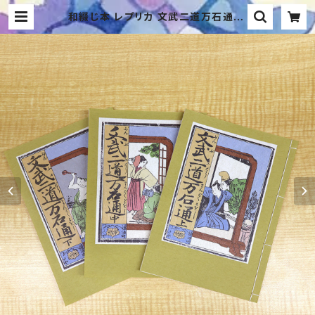
和綴じ本 レプリカ 文武二道万石通/A
uthentic Replica: "Bunbu Nid
o" 1788 / The Legendary Bann
ed Edo Comic (Watoji) | B’s St
yle（ビーズスタイル）－生活にアイデ
ィアをプラス