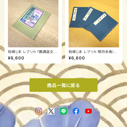
として行っているため、いつも同
じ紙でご提供というわけにはい
かないのですが、 「格安」でご提
供いたします。
和綴じ本 レプリカ 『鸚鵡返⽂武
和綴じ本 レプリカ 明月余情/Au
⼆道』上中下/Traditional Jap
thentic Replica: "Meigetsu
¥6,600
¥6,600
anese Bound Book (Watoj
Yojo" 1777 / Yoshiwara Fe
i) Replica: "Oumugaeshi B
stival Guidebook (Watoji)
unbu no Nido" (3-Volume
Set)
商品一覧に戻る