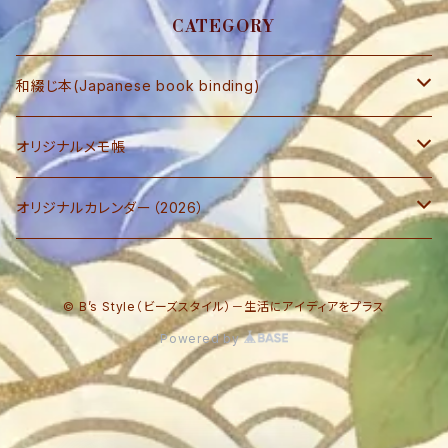
CATEGORY
和綴じ本(Japanese book binding)
和綴じ本 レプリカ
オリジナルメモ帳
和綴じ本制作キット
ブロックメモ帳
オリジナルカレンダー（2026）
写楽ポストカード
『デスクサイン・ステータスカレンダー』
© B’s Style（ビーズスタイル）－生活にアイディアをプラス
『自分で作るアルバムカレンダー』
Powered by
『旬の食材 カレンダー』