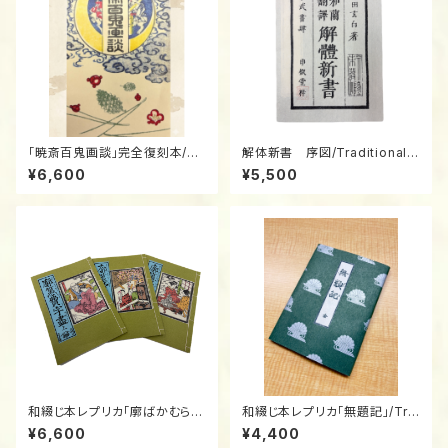
「暁斎百鬼画談」完全復刻本/Tr
解体新書 序図/Traditional J
aditional Japanese Bound
apanese Bound Book (Wat
¥6,600
¥5,500
Book Replica: "Kyosai Hya
oji) Replica: "Kaitai Shinsh
kki Gadan" / The 100 Dem
o" (Preface & Anatomical P
ons by Kyosai
lates) 1774
和綴じ本レプリカ「廓ばかむら費
和綴じ本レプリカ「無題記」/Tra
字盡」上・中・下巻/Traditional
ditional Japanese Bound B
¥6,600
¥4,400
Japanese Bound Book (Wa
ook (Watoji) Replica: "Mud