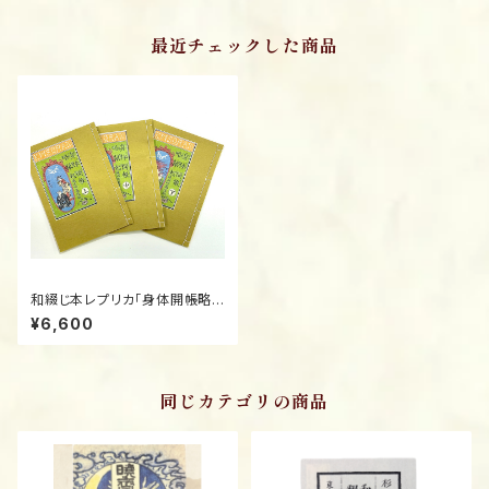
最近チェックした商品
和綴じ本レプリカ「身体開帳略
縁起」上・中・下 意訳付き／The
¥6,600
Household Buddha Tsutay
a Jūzaburō’s Final Kibyōsh
i
同じカテゴリの商品