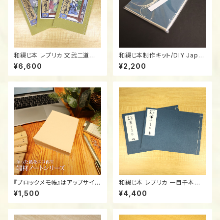
和綴じ本 レプリカ 文武二道万
和綴じ本制作キット/DIY Japan
石通/Authentic Replica: "Bu
ese Bookbinding Kit - All-i
¥6,600
¥2,200
nbu Nido" 1788 / The Lege
n-One Set! (Blank Washi J
ndary Banned Edo Comic
ournal)
(Watoji)
『ブロックメモ帳』はアップサイク
和綴じ本 レプリカ 一目千本東・
ルのメモ帳です。環境活動の一
西/Authentic Replica: "Hito
¥1,500
¥4,400
環として上質・高級紙を大事に
me Senbon" 1774 / Edo-P
使いたい・・・。 「アップサイクルノ
eriod Courtesans as Ikeba
ート」は、こうした目的意識から
na Art (Watoji)
うまれました。 環境活動の一環