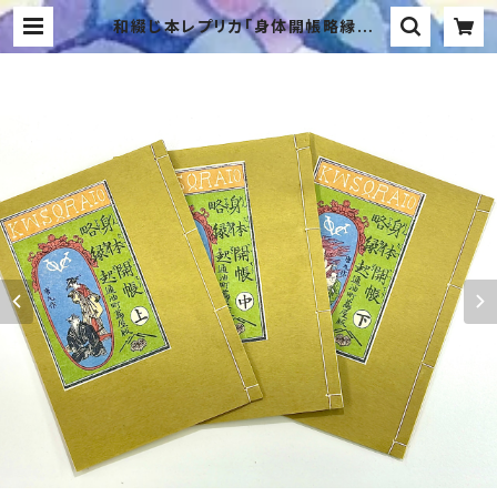
和綴じ本レプリカ「身体開帳略縁起」
上・中・下 意訳付き／The Househo
ld Buddha Tsutaya Jūzabur
ō’s Final Kibyōshi | B’s Style
（ビーズスタイル）－生活にアイディア
をプラス