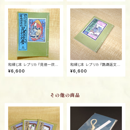
toji) Replica: "Sato no Bak
aiki" / Official Taiga Drama
amura Mudaji Zukushi" (3-
Merchandise
Volume Set)
和綴じ本 レプリカ 『見徳一炊
和綴じ本 レプリカ 『鸚鵡返⽂武
夢』上中下/Traditional Japan
⼆道』上中下/Traditional Jap
¥6,600
¥6,600
ese Bound Book (Watoji) R
anese Bound Book (Watoj
eplica: "Miru ga Toku Issui
i) Replica: "Oumugaeshi B
no Yume" (3-Volume Set)
unbu no Nido" (3-Volume
Set)
その他の商品