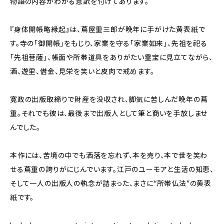
物語の内容がわかる意訳を付けてあります。
『身体開帳略縁起』は、蔦屋重三郎が晩年に手がけた黄表紙で
す。寺の「御開帳」をもじり、家業を守る「家業如来」、先祖を祀る
「先祖菩薩」、帳面や所帯道具をありがたい霊宝に見立てながら、
酒、遊里、借金、見栄を笑いと皮肉で戒めます。
寛政の出版取締りで財産を没収され、脚気に苦しんだ晩年の蔦
重。それでも彼は、最後まで出版人として筆と商いを手放しませ
んでした。
本作には、苦境の中でも洒落を忘れず、本を売り、本で世を笑わ
せる蔦重の誇りがにじんでいます。江戸のユーモアと生活の知恵、
そして一人の出版人の執念が詰まった、まさに“所帯仏法”の黄表
紙です。